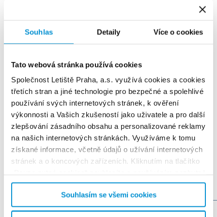
Souhlas
Detaily
Více o cookies
We have won
the
Routes Europe Awards
Tato webová stránka používá cookies
2026
Společnost Letiště Praha, a.s. využívá cookies a cookies
Read more
třetích stran a jiné technologie pro bezpečné a spolehlivé
používání svých internetových stránek, k ověření
výkonnosti a Vašich zkušeností jako uživatele a pro další
zlepšování zásadního obsahu a personalizované reklamy
na našich internetových stránkách. Využíváme k tomu
získané informace, včetně údajů o užívání internetových
stránek a o koncových zařízeních. Kliknutím na tlačítko
Where to meet us
„Pouze nutné cookies“ souhlasíte s používáním nezbytně
nutných cookies a jiných technologií za účelem
Souhlasím se všemi cookies
správného fungování internetových stránek. Kliknutím na
tlačítko „Nastavení“ můžete kdykoliv přijmout nebo